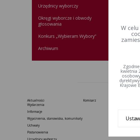
Urzędnicy wyborczy
Rejes
Okręgi wyborcze i obwody
głosowania
W celu
Osoba 
coo
Konkurs „Wybieram Wybory”
zamies
Data u
Archiwum
Wprowa
Zgodnie
kwietnia 
osobowyc
dyrektywy
Krajowe B
Aktualności
Komisarz
Wydarzenia
Informacje
Ustaw
Wyjaśnienia, stanowiska, komunikaty
Uchwały
Postanowienia
Urzędnicy wyborczy