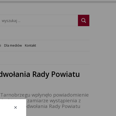
i
Dla mediów
Kontakt
odwołania Rady Powiatu
i
w Tarnobrzegu wpłynęło powiadomienie
leckiego) o zamiarze wystąpienia z
w sprawie odwołania Rady Powiatu