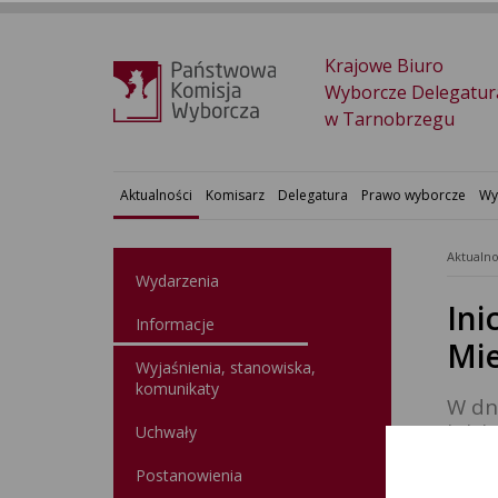
Krajowe Biuro
Wyborcze Delegatur
w Tarnobrzegu
Aktualności
Komisarz
Delegatura
Prawo wyborcze
Wy
Aktualno
Wydarzenia
Ini
Informacje
Mie
Wyjaśnienia, stanowiska,
komunikaty
W dn
inic
Uchwały
inic
Postanowienia
Miel