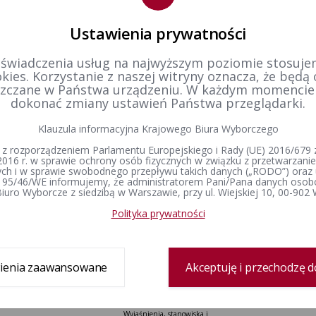
tr zmian
Ustawienia prywatności
 świadczenia usług na najwyższym poziomie stosujem
odpowiedzialna merytorycznie:
Elżbieta Koziarska
kies. Korzystanie z naszej witryny oznacza, że będą
zczane w Państwa urządzeniu. W każdym momenci
tworzenia
16-06-2026 16:20
dokonać zmiany ustawień Państwa przeglądarki.
dził:
Paweł Sabat
Klauzula informacyjna Krajowego Biura Wyborczego
 z rozporządzeniem Parlamentu Europejskiego i Rady (UE) 2016/679 z
2016 r. w sprawie ochrony osób fizycznych w związku z przetwarzan
h i w sprawie swobodnego przepływu takich danych („RODO”) oraz 
 95/46/WE informujemy, że administratorem Pani/Pana danych osob
iuro Wyborcze z siedzibą w Warszawie, przy ul. Wiejskiej 10, 00-902
Polityka prywatności
Delegatura
Prawo wyborcze
Wybory i referenda
Zespół delegatury
Konstytucja Rzeczypospolitej Polskiej​
Wybory Prezydenta 
Polskiej
Sprawozdanie finansowe
Kodeks wyborczy
Wybory do Sejmu i 
ienia zaawansowane
Akceptuję i przechodzę d
Ustawa o referendum ogólnokrajowym
Wybory do Parlamen
Ustawa o referendum lokalnym
Wybory samorządowe
Ustawa o partiach politycznych
lokalne
Wyjaśnienia, stanowiska i