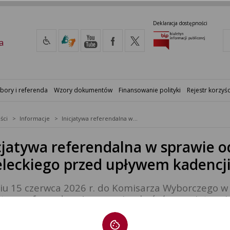
Deklaracja dostępności
a
bory i referenda
Wzory dokumentów
Finansowanie polityki
Rejestr korzyśc
ści
Informacje
Inicjatywa referendalna w sprawie odwołania Rady Powiatu Mieleckiego przed upływem kadencji
cjatywa referendalna w sprawie 
leckiego przed upływem kadencj
iu 15 czerwca 2026 r. do Komisarza Wyborczego 
jatora referendum (grupy mieszkańców powiatu mie
jatywą przeprowadzenia referendum powiatowego 
eckiego przed upływem kadencji.